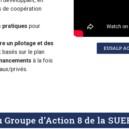
n développant, en
es de coopération
s pratiques
pour
e un pilotage et des
EUSALP AC
 basés sur le plan
financements
à la fois
aux/privés.
 Groupe d’Action 8 de la SU