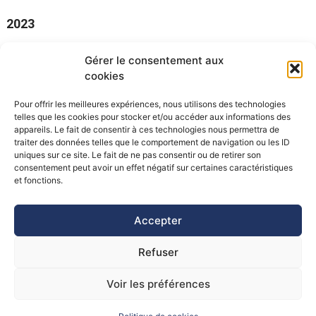
2023
…
Gérer le consentement aux
cookies
TOUS LES PROJETS EUROPÉENS
Pour offrir les meilleures expériences, nous utilisons des technologies
telles que les cookies pour stocker et/ou accéder aux informations des
appareils. Le fait de consentir à ces technologies nous permettra de
traiter des données telles que le comportement de navigation ou les ID
uniques sur ce site. Le fait de ne pas consentir ou de retirer son
consentement peut avoir un effet négatif sur certaines caractéristiques
©Pôle Alpin d’études et de recherche pour la prévention des
et fonctions.
Risques Naturels (PARN)
Accepter
Refuser
Voir les préférences