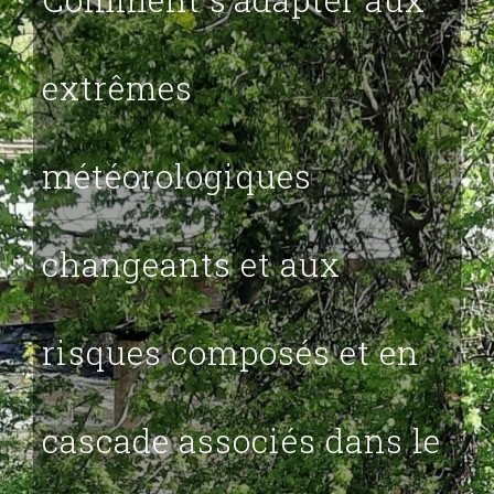
extrêmes
météorologiques
changeants et aux
risques composés et en
cascade associés dans le