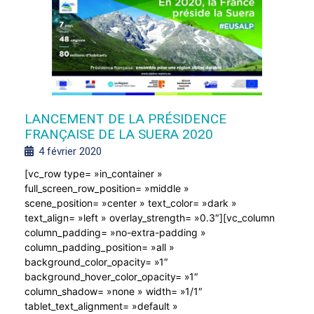
LANCEMENT DE LA PRÉSIDENCE
FRANÇAISE DE LA SUERA 2020
4 février 2020
[vc_row type= »in_container »
full_screen_row_position= »middle »
scene_position= »center » text_color= »dark »
text_align= »left » overlay_strength= »0.3″][vc_column
column_padding= »no-extra-padding »
column_padding_position= »all »
background_color_opacity= »1″
background_hover_color_opacity= »1″
column_shadow= »none » width= »1/1″
tablet_text_alignment= »default »