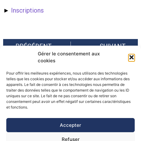
►
Inscriptions
PRÉCÉDENT
SUIVANT
Gérer le consentement aux
Projet CO-RESTART WP3 : démonstration du dispositif « Sain et Sauf ? »
Journée I-RISK : Evolution des avalanches et vulnérabilité des ouvrages
cookies
Pour offrir les meilleures expériences, nous utilisons des technologies
telles que les cookies pour stocker et/ou accéder aux informations des
appareils. Le fait de consentir à ces technologies nous permettra de
traiter des données telles que le comportement de navigation ou les ID
uniques sur ce site. Le fait de ne pas consentir ou de retirer son
consentement peut avoir un effet négatif sur certaines caractéristiques
©Pôle Alpin d’études et de recherche pour la prévention des
et fonctions.
Risques Naturels (PARN)
Accepter
Refuser