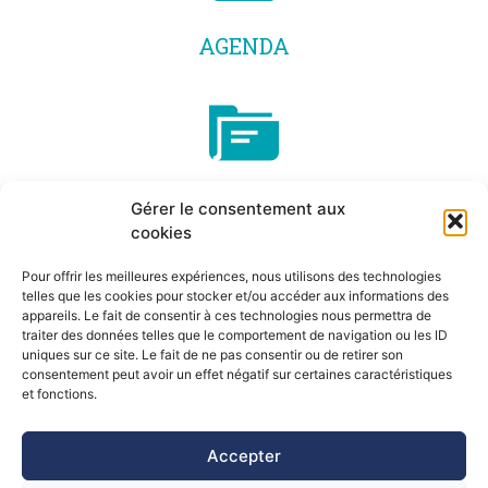
AGENDA
Gérer le consentement aux
LETTRE DU PARN
cookies
Pour offrir les meilleures expériences, nous utilisons des technologies
telles que les cookies pour stocker et/ou accéder aux informations des
appareils. Le fait de consentir à ces technologies nous permettra de
traiter des données telles que le comportement de navigation ou les ID
uniques sur ce site. Le fait de ne pas consentir ou de retirer son
consentement peut avoir un effet négatif sur certaines caractéristiques
©Pôle Alpin d’études et de recherche pour la prévention des
et fonctions.
Risques Naturels (PARN)
Accepter