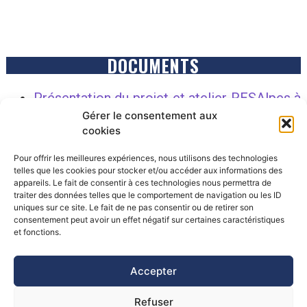
DOCUMENTS
Présentation du projet et atelier RESAlpes à
Gérer le consentement aux
la journée annuelle GIRN-SDA 2023
cookies
Plan de financement du PARN pour le projet
RESAlpes
Pour offrir les meilleures expériences, nous utilisons des technologies
telles que les cookies pour stocker et/ou accéder aux informations des
appareils. Le fait de consentir à ces technologies nous permettra de
traiter des données telles que le comportement de navigation ou les ID
uniques sur ce site. Le fait de ne pas consentir ou de retirer son
consentement peut avoir un effet négatif sur certaines caractéristiques
©Pôle Alpin d’études et de recherche pour la prévention des
et fonctions.
Risques Naturels (PARN)
Accepter
Refuser