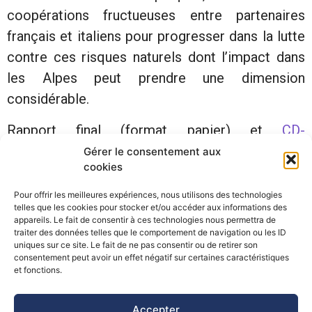
coopérations fructueuses entre partenaires
français et italiens pour progresser dans la lutte
contre ces risques naturels dont l’impact dans
les Alpes peut prendre une dimension
considérable.
Rappor
t final (format papier) et
CD-
Rom
disponibles sur demande (formulaire ci-
Gérer le consentement aux
cookies
dessous)
Pour offrir les meilleures expériences, nous utilisons des technologies
telles que les cookies pour stocker et/ou accéder aux informations des
appareils. Le fait de consentir à ces technologies nous permettra de
traiter des données telles que le comportement de navigation ou les ID
uniques sur ce site. Le fait de ne pas consentir ou de retirer son
consentement peut avoir un effet négatif sur certaines caractéristiques
©Pôle Alpin d’études et de recherche pour la prévention des
et fonctions.
Risques Naturels (PARN)
Accepter