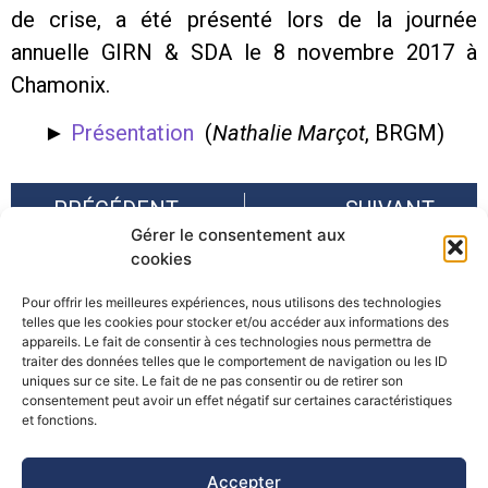
de crise, a été présenté lors de la journée
annuelle GIRN & SDA le 8 novembre 2017 à
Chamonix.
►
Présentation
(
Nathalie Marçot
, BRGM)
PRÉCÉDENT
SUIVANT
Gérer le consentement aux
Journée annuelle GIRN & SDA 2017
Journée technique Cerema : « Signaux faibles et veille opérationnelle pour la gestion de crise »
cookies
Pour offrir les meilleures expériences, nous utilisons des technologies
telles que les cookies pour stocker et/ou accéder aux informations des
appareils. Le fait de consentir à ces technologies nous permettra de
traiter des données telles que le comportement de navigation ou les ID
uniques sur ce site. Le fait de ne pas consentir ou de retirer son
consentement peut avoir un effet négatif sur certaines caractéristiques
©Pôle Alpin d’études et de recherche pour la prévention des
et fonctions.
Risques Naturels (PARN)
Accepter