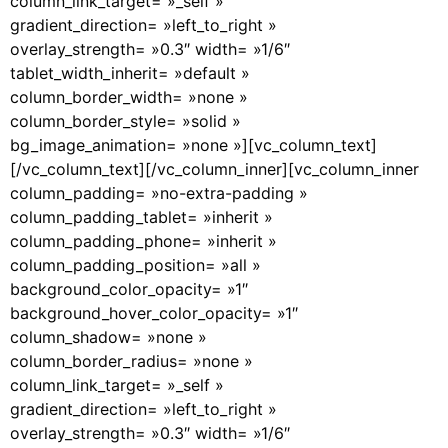
column_link_target= »_self »
gradient_direction= »left_to_right »
overlay_strength= »0.3″ width= »1/6″
tablet_width_inherit= »default »
column_border_width= »none »
column_border_style= »solid »
bg_image_animation= »none »][vc_column_text]
[/vc_column_text][/vc_column_inner][vc_column_inner
column_padding= »no-extra-padding »
column_padding_tablet= »inherit »
column_padding_phone= »inherit »
column_padding_position= »all »
background_color_opacity= »1″
background_hover_color_opacity= »1″
column_shadow= »none »
column_border_radius= »none »
column_link_target= »_self »
gradient_direction= »left_to_right »
overlay_strength= »0.3″ width= »1/6″