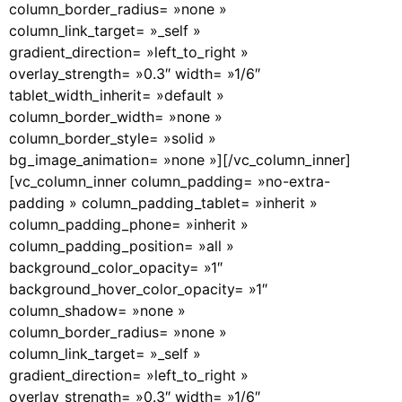
column_border_radius= »none »
column_link_target= »_self »
gradient_direction= »left_to_right »
overlay_strength= »0.3″ width= »1/6″
tablet_width_inherit= »default »
column_border_width= »none »
column_border_style= »solid »
bg_image_animation= »none »][/vc_column_inner]
[vc_column_inner column_padding= »no-extra-
padding » column_padding_tablet= »inherit »
column_padding_phone= »inherit »
column_padding_position= »all »
background_color_opacity= »1″
background_hover_color_opacity= »1″
column_shadow= »none »
column_border_radius= »none »
column_link_target= »_self »
gradient_direction= »left_to_right »
overlay_strength= »0.3″ width= »1/6″