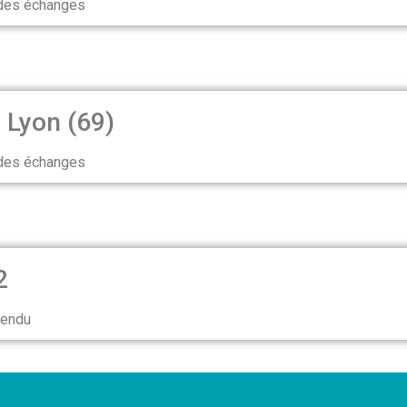
 des échanges
 Lyon (69)
 des échanges
2
rendu