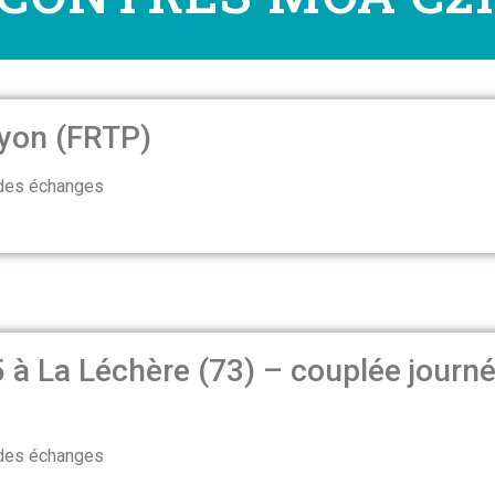
Lyon (FRTP)
 des échanges
 à La Léchère (73) – couplée journ
 des échanges