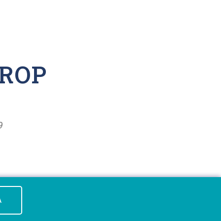
ROP
9
A