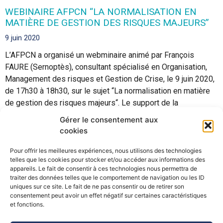
WEBINAIRE AFPCN “LA NORMALISATION EN
MATIÈRE DE GESTION DES RISQUES MAJEURS”
9 juin 2020
L’AFPCN a organisé un webminaire animé par François
FAURE (Sernoptès), consultant spécialisé en Organisation,
Management des risques et Gestion de Crise, le 9 juin 2020,
de 17h30 à 18h30, sur le sujet “La normalisation en matière
de gestion des risques majeurs“. Le support de la
présentation et l’enregistrement audio sont disponibles
Gérer le consentement aux
cookies
Lire la suite »
Pour offrir les meilleures expériences, nous utilisons des technologies
« Précédent
Suivant »
telles que les cookies pour stocker et/ou accéder aux informations des
appareils. Le fait de consentir à ces technologies nous permettra de
traiter des données telles que le comportement de navigation ou les ID
uniques sur ce site. Le fait de ne pas consentir ou de retirer son
consentement peut avoir un effet négatif sur certaines caractéristiques
©Pôle Alpin d’études et de recherche pour la prévention des
et fonctions.
Risques Naturels (PARN)