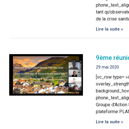
phone_text_alig
tant qu’observat
de la crise sanit
Lire la suite »
9ème réunio
29 mai 2020
[vc_row type= »i
overlay_strengt
background_hove
phone_text_alig
Groupe d’Action 
plateforme PLA
Lire la suite »