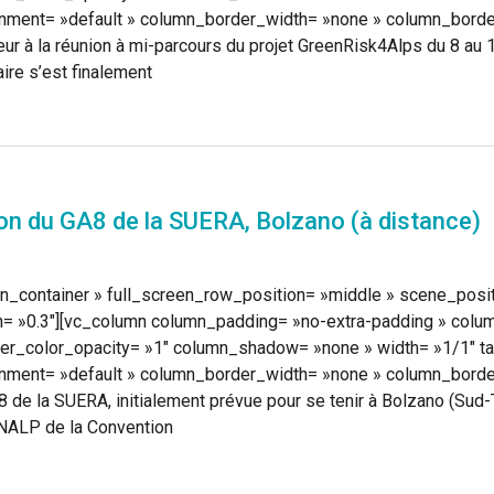
nment= »default » column_border_width= »none » column_border_
eur à la réunion à mi-parcours du projet GreenRisk4Alps du 8 au 
aire s’est finalement
n du GA8 de la SUERA, Bolzano (à distance)
n_container » full_screen_row_position= »middle » scene_positio
h= »0.3″][vc_column column_padding= »no-extra-padding » colu
r_color_opacity= »1″ column_shadow= »none » width= »1/1″ tab
nment= »default » column_border_width= »none » column_border
8 de la SUERA, initialement prévue pour se tenir à Bolzano (Sud-
NALP de la Convention