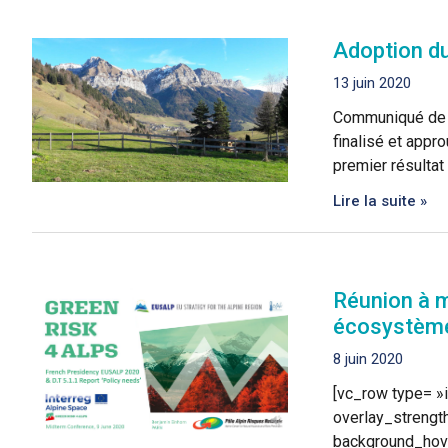
Adoption du
13 juin 2020
Communiqué de P
finalisé et appr
premier résultat
Lire la suite »
Réunion à m
écosystèm
8 juin 2020
[vc_row type= »i
overlay_strengt
background_hove