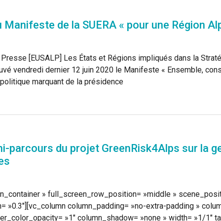
 Manifeste de la SUERA « pour une Région Alp
resse [EUSALP] Les États et Régions impliqués dans la Stratégi
ouvé vendredi dernier 12 juin 2020 le Manifeste « Ensemble, constr
 politique marquant de la présidence
i-parcours du projet GreenRisk4Alps sur la ge
es
n_container » full_screen_row_position= »middle » scene_positio
h= »0.3″][vc_column column_padding= »no-extra-padding » colu
r_color_opacity= »1″ column_shadow= »none » width= »1/1″ tab