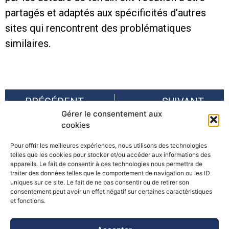
partagés et adaptés aux spécificités d’autres
sites qui rencontrent des problématiques
similaires.
PRÉCÉDENT
SUIVANT
Gérer le consentement aux
Interview de Benjamin Einhorn pour Neige & Avalanche (ANENA)
Lancement de la Présidence française de la SUERA 2020
cookies
Pour offrir les meilleures expériences, nous utilisons des technologies
telles que les cookies pour stocker et/ou accéder aux informations des
appareils. Le fait de consentir à ces technologies nous permettra de
traiter des données telles que le comportement de navigation ou les ID
uniques sur ce site. Le fait de ne pas consentir ou de retirer son
consentement peut avoir un effet négatif sur certaines caractéristiques
©Pôle Alpin d’études et de recherche pour la prévention des
et fonctions.
Risques Naturels (PARN)