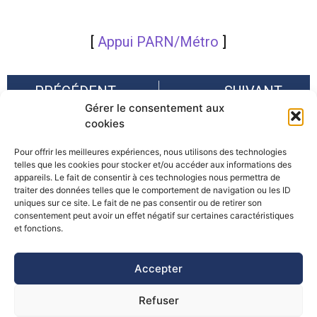
[
Appui PARN/Métro
]
PRÉCÉDENT
SUIVANT
Gérer le consentement aux
C2ROP : rencontre MOA 5 avril 2018
5ème réunion du Groupe d’Action 8 de la SUERA, Piran
cookies
Pour offrir les meilleures expériences, nous utilisons des technologies
telles que les cookies pour stocker et/ou accéder aux informations des
appareils. Le fait de consentir à ces technologies nous permettra de
traiter des données telles que le comportement de navigation ou les ID
uniques sur ce site. Le fait de ne pas consentir ou de retirer son
consentement peut avoir un effet négatif sur certaines caractéristiques
©Pôle Alpin d’études et de recherche pour la prévention des
et fonctions.
Risques Naturels (PARN)
Accepter
Refuser