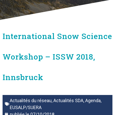
International Snow Science
Workshop – ISSW 2018,
Innsbruck
Actualités du réseau
,
Actualités SDA
,
Agenda
,
EUSALP/SUERA
publiée le
07/10/2018