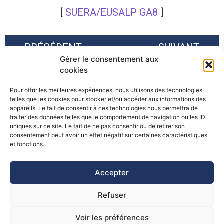
[
SUERA/EUSALP GA8
]
PRÉCÉDENT
SUIVANT
Gérer le consentement aux
Article sur les territoires alpins de gestion intégrée des risques naturels (TAGIRN) et les projets de recherche « Science-Décision-Action » associés – Revue Risques Infos
Avec le changement climatique, une intensification des pluies extrêmes et des crues éclair ?
cookies
Pour offrir les meilleures expériences, nous utilisons des technologies
telles que les cookies pour stocker et/ou accéder aux informations des
appareils. Le fait de consentir à ces technologies nous permettra de
traiter des données telles que le comportement de navigation ou les ID
uniques sur ce site. Le fait de ne pas consentir ou de retirer son
consentement peut avoir un effet négatif sur certaines caractéristiques
©Pôle Alpin d’études et de recherche pour la prévention des
et fonctions.
Risques Naturels (PARN)
Accepter
Refuser
Voir les préférences