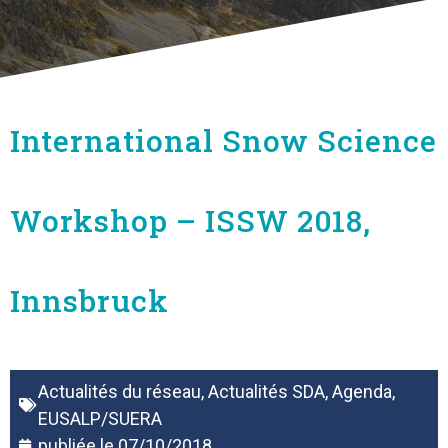
International Snow Science
Workshop – ISSW 2018,
Innsbruck
Actualités du réseau
,
Actualités SDA
,
Agenda
,
EUSALP/SUERA
publiée le
07/10/2018