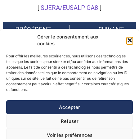
[
SUERA/EUSALP GA8
]
PRÉCÉDENT
SUIVANT
Gérer le consentement aux
Article sur les territoires alpins de gestion intégrée des risques naturels (TAGIRN) et les projets de recherche « Science-Décision-Action » associés – Revue Risques Infos
Avec le changement climatique, une intensification des pluies extrêmes et des crues éclair ?
cookies
Pour offrir les meilleures expériences, nous utilisons des technologies
telles que les cookies pour stocker et/ou accéder aux informations des
appareils. Le fait de consentir à ces technologies nous permettra de
traiter des données telles que le comportement de navigation ou les ID
uniques sur ce site. Le fait de ne pas consentir ou de retirer son
consentement peut avoir un effet négatif sur certaines caractéristiques
©Pôle Alpin d’études et de recherche pour la prévention des
et fonctions.
Risques Naturels (PARN)
Accepter
Refuser
Voir les préférences