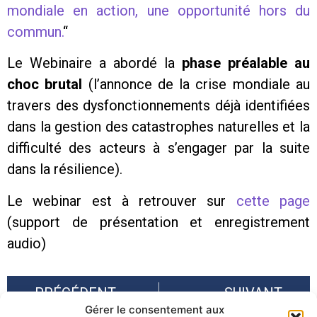
mondiale en action, une opportunité hors du
commun.
“
Le Webinaire a abordé la
phase préalable au
choc brutal
(l’annonce de la crise mondiale au
travers des dysfonctionnements déjà identifiées
dans la gestion des catastrophes naturelles et la
difficulté des acteurs à s’engager par la suite
dans la résilience).
Le webinar est à retrouver sur
cette page
(support de présentation et enregistrement
audio)
PRÉCÉDENT
SUIVANT
Gérer le consentement aux
L’IGN et la Régie de Gestion des Données Savoie Mont Blanc (RGD) collaborent pour développer la description altimétrique du territoire
Offre de poste – conseil général de l’Isère : Technicien risques naturels (H/F)