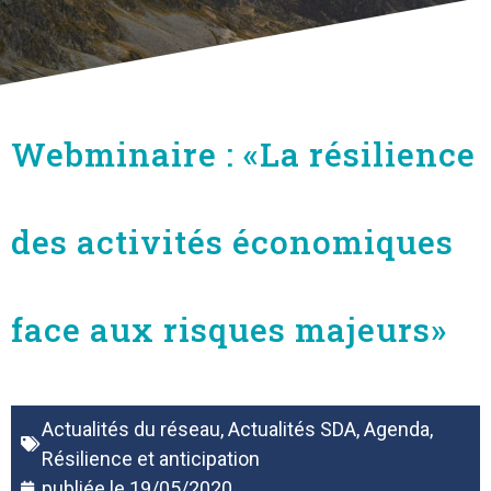
Webminaire : «La résilience
des activités économiques
face aux risques majeurs»
Actualités du réseau
,
Actualités SDA
,
Agenda
,
Résilience et anticipation
publiée le
19/05/2020