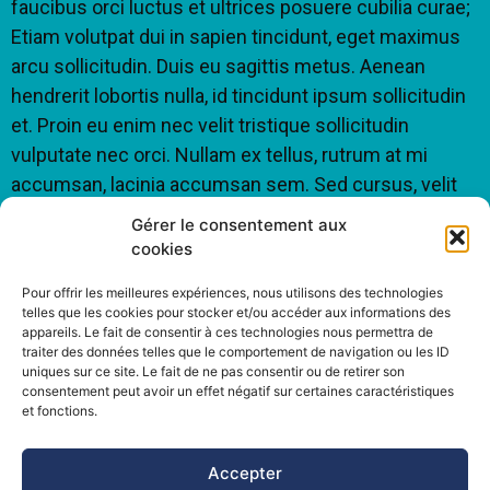
faucibus orci luctus et ultrices posuere cubilia curae;
Etiam volutpat dui in sapien tincidunt, eget maximus
arcu sollicitudin. Duis eu sagittis metus. Aenean
hendrerit lobortis nulla, id tincidunt ipsum sollicitudin
et. Proin eu enim nec velit tristique sollicitudin
vulputate nec orci. Nullam ex tellus, rutrum at mi
accumsan, lacinia accumsan sem. Sed cursus, velit
nec sollicitudin volutpat, est nisl viverra diam, sed
Gérer le consentement aux
pretium massa massa accumsan tortor. Sed
cookies
commodo dignissim ligula sit amet dignissim.
Pour offrir les meilleures expériences, nous utilisons des technologies
telles que les cookies pour stocker et/ou accéder aux informations des
appareils. Le fait de consentir à ces technologies nous permettra de
traiter des données telles que le comportement de navigation ou les ID
uniques sur ce site. Le fait de ne pas consentir ou de retirer son
consentement peut avoir un effet négatif sur certaines caractéristiques
©Pôle Alpin d’études et de recherche pour la prévention des
et fonctions.
Risques Naturels (PARN)
Accepter