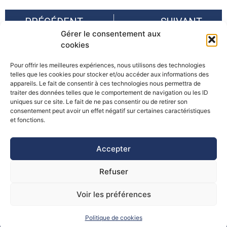
PRÉCÉDENT
SUIVANT
Gérer le consentement aux
Retour sur la restitution du projet Riskfrost – 12&19 octobre 2022
Rapport de l’Observatoire du Mont-Blanc : « Changement Climatique dans l’Espace Mont-Blanc »
cookies
Pour offrir les meilleures expériences, nous utilisons des technologies
telles que les cookies pour stocker et/ou accéder aux informations des
appareils. Le fait de consentir à ces technologies nous permettra de
traiter des données telles que le comportement de navigation ou les ID
uniques sur ce site. Le fait de ne pas consentir ou de retirer son
consentement peut avoir un effet négatif sur certaines caractéristiques
©Pôle Alpin d’études et de recherche pour la prévention des
et fonctions.
Risques Naturels (PARN)
Accepter
Refuser
Voir les préférences
Politique de cookies
Mentions Légales
Politique de Cookies
Contact