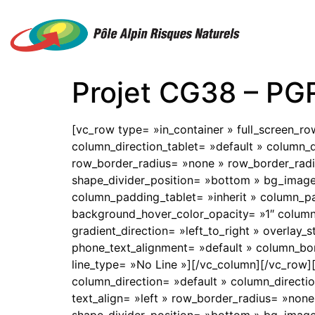
Projet CG38 – PGR
[vc_row type= »in_container » full_screen_r
column_direction_tablet= »default » column_d
row_border_radius= »none » row_border_radius
shape_divider_position= »bottom » bg_imag
column_padding_tablet= »inherit » column_p
background_hover_color_opacity= »1″ column
gradient_direction= »left_to_right » overlay_s
phone_text_alignment= »default » column_bo
line_type= »No Line »][/vc_column][/vc_row]
column_direction= »default » column_directio
text_align= »left » row_border_radius= »none