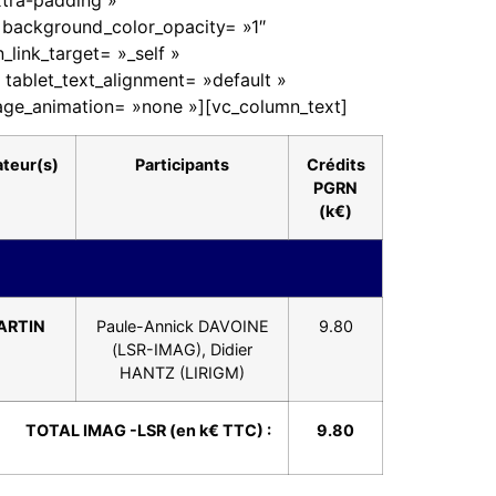
tra-padding »
 background_color_opacity= »1″
ink_target= »_self »
» tablet_text_alignment= »default »
age_animation= »none »][vc_column_text]
teur(s)
Participants
Crédits
PGRN
(k€)
ARTIN
Paule-Annick DAVOINE
9.80
(LSR-IMAG), Didier
HANTZ (LIRIGM)
TOTAL IMAG -LSR (en k€ TTC) :
9.80