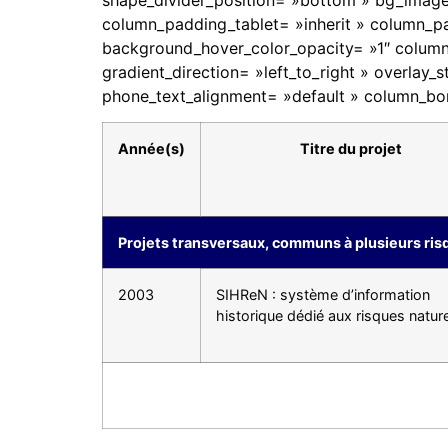
shape_divider_position= »bottom » bg_imag
column_padding_tablet= »inherit » column_p
background_hover_color_opacity= »1″ column
gradient_direction= »left_to_right » overlay_s
phone_text_alignment= »default » column_bo
Année(s)
Titre du projet
Projets transversaux, communs à plusieurs ris
2003
SIHReN : système d’information
historique dédié aux risques natur