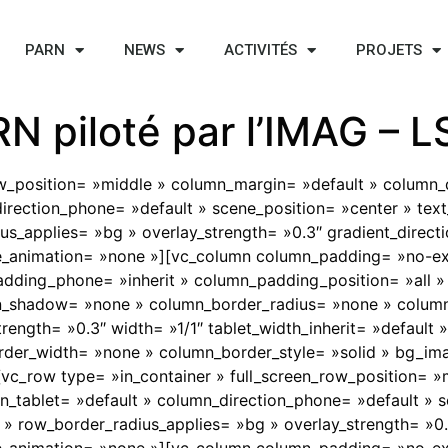
PARN
NEWS
ACTIVITÉS
PROJETS
N piloté par l’IMAG – L
ow_position= »middle » column_margin= »default » column_d
irection_phone= »default » scene_position= »center » text_
_applies= »bg » overlay_strength= »0.3″ gradient_directio
e_animation= »none »][vc_column column_padding= »no-ex
adding_phone= »inherit » column_padding_position= »all »
_shadow= »none » column_border_radius= »none » column_l
trength= »0.3″ width= »1/1″ tablet_width_inherit= »default 
rder_width= »none » column_border_style= »solid » bg_ima
[vc_row type= »in_container » full_screen_row_position= 
n_tablet= »default » column_direction_phone= »default » s
 » row_border_radius_applies= »bg » overlay_strength= »0.3