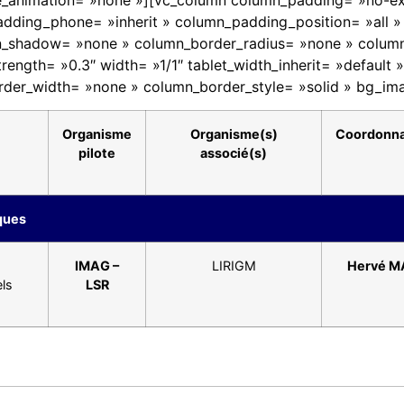
e_animation= »none »][vc_column column_padding= »no-ex
adding_phone= »inherit » column_padding_position= »all »
_shadow= »none » column_border_radius= »none » column_l
trength= »0.3″ width= »1/1″ tablet_width_inherit= »default 
rder_width= »none » column_border_style= »solid » bg_im
Organisme
Organisme(s)
Coordonna
pilote
associé(s)
ques
IMAG –
LIRIGM
Hervé M
els
LSR