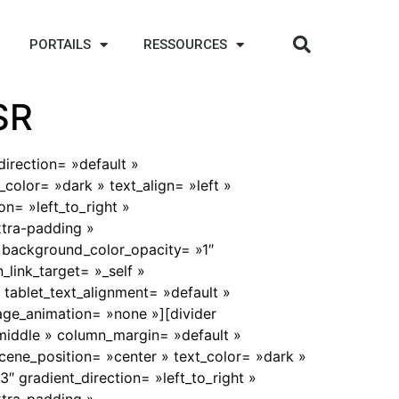
PORTAILS
RESSOURCES
SR
irection= »default »
color= »dark » text_align= »left »
n= »left_to_right »
tra-padding »
 background_color_opacity= »1″
ink_target= »_self »
» tablet_text_alignment= »default »
ge_animation= »none »][divider
»middle » column_margin= »default »
cene_position= »center » text_color= »dark »
″ gradient_direction= »left_to_right »