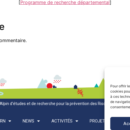
[
Programme de recherche départemental
]
e
commentaire.
Pour offrir 
cookies pour
à ces techn
de navigatio
Alpin d’études et de recherche pour la prévention des Risques Naturels
consentement
ARN
NEWS
ACTIVITÉS
PROJETS
PO
Ac