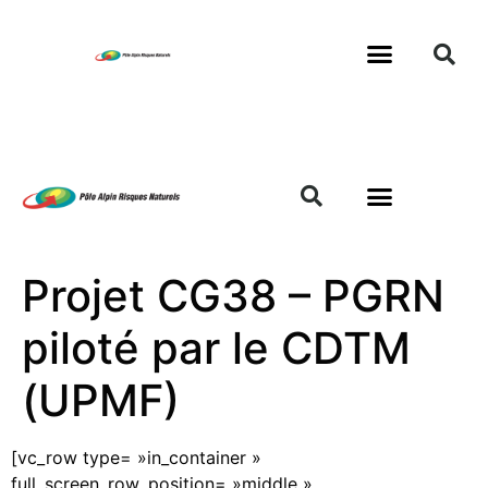
Projet CG38 – PGRN
piloté par le CDTM
(UPMF)
[vc_row type= »in_container »
full_screen_row_position= »middle »