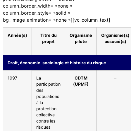
column_border_width= »none »
column_border_style= »solid »
bg_image_animation= »none »][vc_column_text]
Année(s)
Titre du
Organisme
Organisme(s)
projet
pilote
associé(s)
Droit, économie, sociologie et histoire du risque
1997
La
CDTM
–
participation
(UPMF)
des
populations
à la
protection
collective
contre les
risques