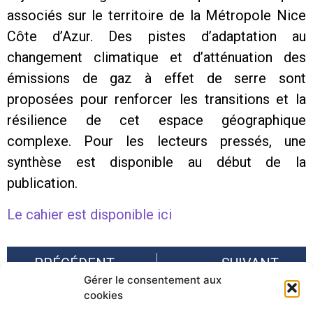
associés sur le territoire de la Métropole Nice
Côte d’Azur. Des pistes d’adaptation au
changement climatique et d’atténuation des
émissions de gaz à effet de serre sont
proposées pour renforcer les transitions et la
résilience de cet espace géographique
complexe. Pour les lecteurs pressés, une
synthèse est disponible au début de la
publication.
Le cahier est disponible ici
PRÉCÉDENT
SUIVANT
Gérer le consentement aux
Climate Change and Mountain Risks in the European Alps – from Recognition to Management – 23-27 août 2021
Les territoires de montagne face aux risques et aux changements climatiques : enjeux, approches et perspectives – 6/7/8 juillet 2021
cookies