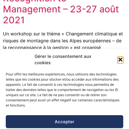
Management – 23-27 août
2021
Un workshop sur le thème « Changement climatique et
risques de montagne dans les Alpes européennes – de
la reconnaissance à la gestion » est organisé
conjointement par l’université de Genève, l’université de
Gérer le consentement aux
Bolsano, l’université de Graz et l’institut fédéral de
cookies
recherches sur la forêt, la neige et le paysage WSL du
Pour offrir les meilleures expériences, nous utilisons des technologies
23 au 27 août 2021. […]
telles que les cookies pour stocker et/ou accéder aux informations des
appareils. Le fait de consentir à ces technologies nous permettra de
traiter des données telles que le comportement de navigation ou les ID
uniques sur ce site. Le fait de ne pas consentir ou de retirer son
consentement peut avoir un effet négatif sur certaines caractéristiques
©Pôle Alpin d’études et de recherche pour la prévention des
et fonctions.
Risques Naturels (PARN)
Accepter