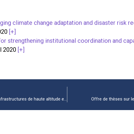
dging climate change adaptation and disaster risk r
2020
[+]
strengthening institutional coordination and cap
il 2020
[+]
Les conséquences de la fonte du permafrost sur les infrastructures de haute altitude et en vallée
Offre de thèses sur le