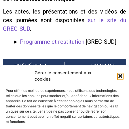
Les actes, les présentations et des vidéos de
ces journées sont disponibles
sur le site du
GREC-SUD
.
►
Programme et restitution
[GREC-SUD]
PRÉCÉDENT
SUIVANT
Gérer le consentement aux
Impacts du changement climatique et adaptation en territoire de montagne. Projet ADAMONT – rapport final
Rencontre Grand A « Risques et résilience : quelles promesses ? » – AURG
cookies
Pour offrir les meilleures expériences, nous utilisons des technologies
telles que les cookies pour stocker et/ou accéder aux informations des
appareils. Le fait de consentir à ces technologies nous permettra de
traiter des données telles que le comportement de navigation ou les ID
uniques sur ce site. Le fait de ne pas consentir ou de retirer son
consentement peut avoir un effet négatif sur certaines caractéristiques
©Pôle Alpin d’études et de recherche pour la prévention des
et fonctions.
Risques Naturels (PARN)