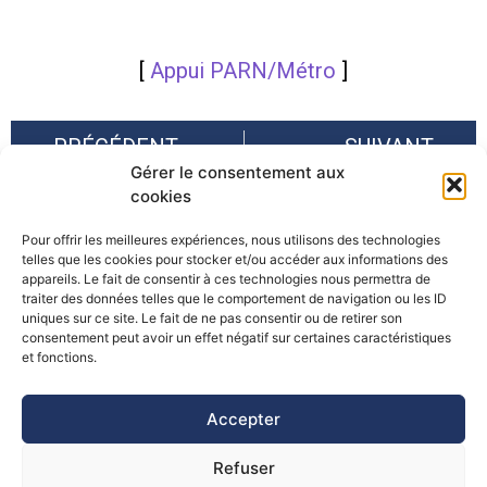
[
Appui PARN/Métro
]
PRÉCÉDENT
SUIVANT
Gérer le consentement aux
Lettre d’information N°6 du CGET sur la SUERA
2ème Forum annuel de la Stratégie de l’UE pour Région Alpine (EUSALP-SUERA), Innsbruck
cookies
Pour offrir les meilleures expériences, nous utilisons des technologies
telles que les cookies pour stocker et/ou accéder aux informations des
appareils. Le fait de consentir à ces technologies nous permettra de
traiter des données telles que le comportement de navigation ou les ID
uniques sur ce site. Le fait de ne pas consentir ou de retirer son
consentement peut avoir un effet négatif sur certaines caractéristiques
©Pôle Alpin d’études et de recherche pour la prévention des
et fonctions.
Risques Naturels (PARN)
Accepter
Refuser