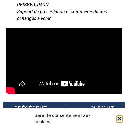
PEISSER
, PARN
Support de présentation et compte-rendu des
échanges à venir
PRÉCÉDENT
SUIVANT
Gérer le consentement aux
PITEM-RISK : Conclusion de 3 des projets simples du Plan intégré thématique sur la prévention et la gestion des risques
Retour sur la matinale de l’IRMa – Intercommunalités et gestion de crise : Quelles conséquences de la loi Matras ?
cookies