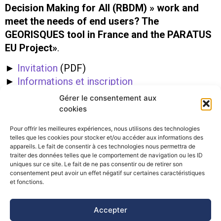
Decision Making for All (RBDM) » work and
meet the needs of end users? The
GEORISQUES tool in France and the PARATUS
EU Project»
.
►
Invitation
(PDF)
►
Informations et inscription
Gérer le consentement aux
cookies
PRÉCÉDENT
SUIVANT
Webconférence – La résilience, notre territoire en commun – idealCO
Les Rendez-vous du Conseil Scientifique de l’AFPCNT : de la société du risque à la société de la crise
Pour offrir les meilleures expériences, nous utilisons des technologies
telles que les cookies pour stocker et/ou accéder aux informations des
appareils. Le fait de consentir à ces technologies nous permettra de
traiter des données telles que le comportement de navigation ou les ID
uniques sur ce site. Le fait de ne pas consentir ou de retirer son
consentement peut avoir un effet négatif sur certaines caractéristiques
©Pôle Alpin d’études et de recherche pour la prévention des
et fonctions.
Risques Naturels (PARN)
Accepter