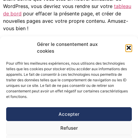
WordPress, vous devriez vous rendre sur votre
tableau
de bord
pour effacer la présente page, et créer de
nouvelles pages avec votre propre contenu. Amusez-
vous bien !
Laisser un commentaire
Gérer le consentement aux
cookies
Vous devez
vous connecter
pour publier un
Pour offrir les meilleures expériences, nous utilisons des technologies
commentaire.
telles que les cookies pour stocker et/ou accéder aux informations des
appareils. Le fait de consentir à ces technologies nous permettra de
traiter des données telles que le comportement de navigation ou les ID
uniques sur ce site. Le fait de ne pas consentir ou de retirer son
consentement peut avoir un effet négatif sur certaines caractéristiques
©Pôle Alpin d’études et de recherche pour la prévention des
et fonctions.
Risques Naturels (PARN)
Accepter
Refuser