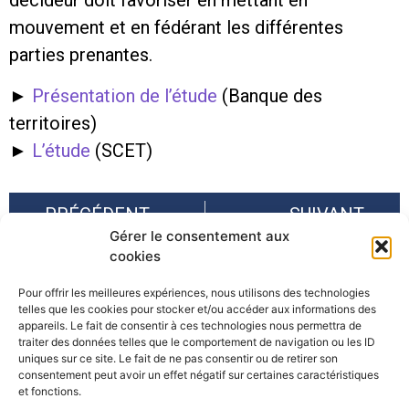
décideur doit favoriser en mettant en
mouvement et en fédérant les différentes
parties prenantes.
►
Présentation de l’étude
(Banque des
territoires)
►
L’étude
(SCET)
PRÉCÉDENT
SUIVANT
Gérer le consentement aux
Bilan de la présidence Suisse 2023 de la SUERA et lancement de la présidence Slovène 2024
Réunion de lancement du groupe de travail « Risques et tourisme »
cookies
Pour offrir les meilleures expériences, nous utilisons des technologies
telles que les cookies pour stocker et/ou accéder aux informations des
appareils. Le fait de consentir à ces technologies nous permettra de
traiter des données telles que le comportement de navigation ou les ID
uniques sur ce site. Le fait de ne pas consentir ou de retirer son
consentement peut avoir un effet négatif sur certaines caractéristiques
©Pôle Alpin d’études et de recherche pour la prévention des
et fonctions.
Risques Naturels (PARN)