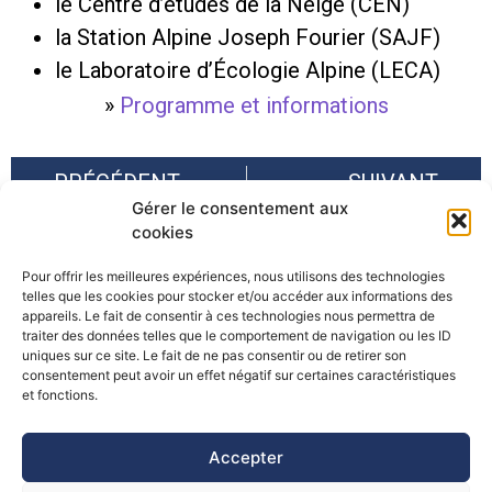
le Centre d’études de la Neige (CEN)
la Station Alpine Joseph Fourier (SAJF)
le Laboratoire d’Écologie Alpine (LECA)
»
Programme et informations
PRÉCÉDENT
SUIVANT
Gérer le consentement aux
Rencontre : recherche-action alpine sur les risques naturels
Réunion annuelle 2015 de l’AFDP : « Périglaciaire et aménagement »
cookies
Pour offrir les meilleures expériences, nous utilisons des technologies
telles que les cookies pour stocker et/ou accéder aux informations des
appareils. Le fait de consentir à ces technologies nous permettra de
traiter des données telles que le comportement de navigation ou les ID
uniques sur ce site. Le fait de ne pas consentir ou de retirer son
consentement peut avoir un effet négatif sur certaines caractéristiques
©Pôle Alpin d’études et de recherche pour la prévention des
et fonctions.
Risques Naturels (PARN)
Accepter