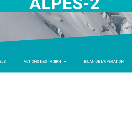
ALPES-2
ELS
ACTIONS DES TAGIRN
BILAN DE L’OPÉRATION
NTÉGRÉE DES RIS
DANS LES ALPES
tégrée des Risques Naturels sur le massif a
grammation conjointe de la Convention inter