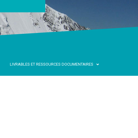
LIVRABLES ET RESSOURCES DOCUMENTAIRES
QUES NATURELS
lpin (GIRN-Alpes)
est coordonné par le
régionale du Massif des Alpes (CIMA) et