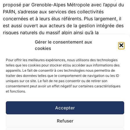
proposé par Grenoble-Alpes Métropole avec l’appui du
PARN, s’adresse aux services des collectivités
concernées et à leurs élus référents. Plus largement, il
est aussi ouvert aux acteurs de la gestion intégrée des
risques naturels du massif alpin ainsi qu’à la
communauté scientifique et technique. L’instabilité
Gérer le consentement aux
forestière sur les versants : connaissances, […]
cookies
Next
→
Pour offrir les meilleures expériences, nous utilisons des technologies
telles que les cookies pour stocker et/ou accéder aux informations des
appareils. Le fait de consentir à ces technologies nous permettra de
traiter des données telles que le comportement de navigation ou les ID
uniques sur ce site. Le fait de ne pas consentir ou de retirer son
consentement peut avoir un effet négatif sur certaines caractéristiques
©Pôle Alpin d’études et de recherche pour la prévention des
et fonctions.
Risques Naturels (PARN)
Accepter
Refuser