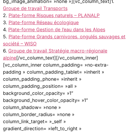
bg_image_animation= »none »][vc_column_text]1.
Groupe de travail Transports
2.
Plate-forme Risques naturels – PLANALP
3.
Plate-forme Réseau écologique
4.
Plate-forme Gestion de l’eau dans les Alpes
5.
Plate-forme Grands carnivores, ongulés sauvages et
société – WISO
6.
Groupe de travail Stratégie macro-régionale
alpine
[/vc_column_text][/vc_column_inner]
[vc_column_inner column_padding= »no-extra-
padding » column_padding_tablet= »inherit »
column_padding_phone= »inherit »
column_padding_position= »all »
background_color_opacity= »1″
background_hover_color_opacity= »1″
column_shadow= »none »
column_border_radius= »none »
column_link_target= »_self »
gradient_direction= »left_to_right »