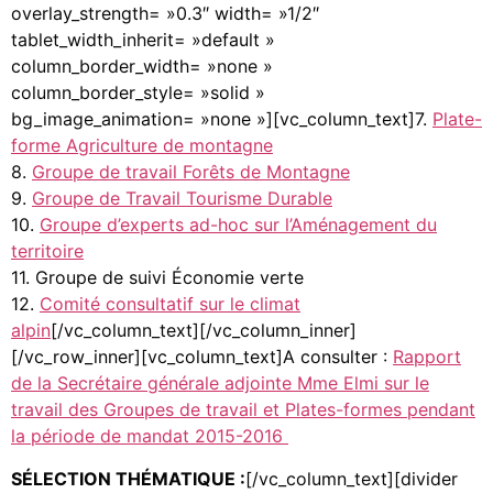
overlay_strength= »0.3″ width= »1/2″
tablet_width_inherit= »default »
column_border_width= »none »
column_border_style= »solid »
bg_image_animation= »none »][vc_column_text]7.
Plate-
forme Agriculture de montagne
8.
Groupe de travail Forêts de Montagne
9.
Groupe de Travail Tourisme Durable
10.
Groupe d’experts ad-hoc sur l’Aménagement du
territoire
11. Groupe de suivi Économie verte
12.
Comité consultatif sur le climat
alpin
[/vc_column_text][/vc_column_inner]
[/vc_row_inner][vc_column_text]A consulter :
Rapport
de la Secrétaire générale adjointe Mme Elmi sur le
travail des Groupes de travail et Plates-formes pendant
la période de mandat 2015-2016
SÉLECTION THÉMATIQUE :
[/vc_column_text][divider