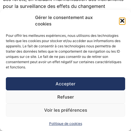
pour la surveillance des effets du changement
climatique. Le groupe de travail est également attentif
Gérer le consentement aux
aux questions liées à la production de matières
cookies
premières et aux sources d’énergies renouvelables et
encourage l’utilisation du bois.
Pour offrir les meilleures expériences, nous utilisons des technologies
telles que les cookies pour stocker et/ou accéder aux informations des
En coopération avec d’autres
groupes de travail et
appareils. Le fait de consentir à ces technologies nous permettra de
traiter des données telles que le comportement de navigation ou les ID
plates-formes
, ce Groupe de travail contribue au
uniques sur ce site. Le fait de ne pas consentir ou de retirer son
maintien de la biodiversité alpine et à sa protection
consentement peut avoir un effet négatif sur certaines caractéristiques
face aux effets du changement climatique. Des
et fonctions.
exemples de tels effets sont : la migration de la flore et
de la faune à une altitude plus élevée, le changement de
Accepter
leur habitat ainsi que les modifications de la structure
des forêts.
Refuser
Les forêts de montagne représentent un élément
Voir les préférences
caractéristique du paysage alpin et assument une
importante fonction de loisir. En conséquence le Groupe
Politique de cookies
de travail est également actif dans le domaine du