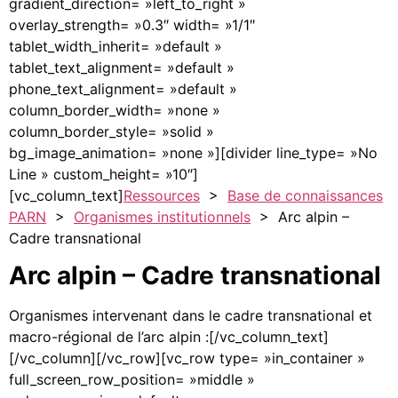
gradient_direction= »left_to_right »
overlay_strength= »0.3″ width= »1/1″
tablet_width_inherit= »default »
tablet_text_alignment= »default »
phone_text_alignment= »default »
column_border_width= »none »
column_border_style= »solid »
bg_image_animation= »none »][divider line_type= »No
Line » custom_height= »10″]
[vc_column_text]
Ressources
>
Base de connaissances
PARN
>
Organismes institutionnels
> Arc alpin –
Cadre transnational
Arc alpin – Cadre transnational
Organismes intervenant dans le cadre transnational et
macro-régional de l’arc alpin :[/vc_column_text]
[/vc_column][/vc_row][vc_row type= »in_container »
full_screen_row_position= »middle »