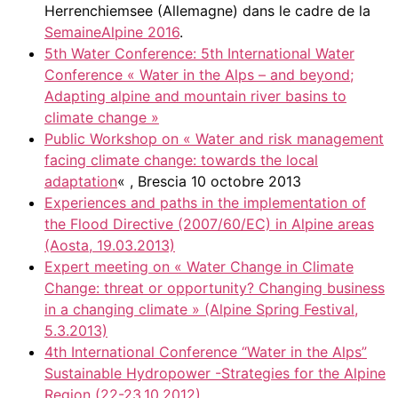
Herrenchiemsee (Allemagne) dans le cadre de la
SemaineAlpine 2016
.
5th Water Conference: 5th International Water
Conference « Water in the Alps – and beyond;
Adapting alpine and mountain river basins to
climate change »
Public Workshop on « Water and risk management
facing climate change: towards the local
adaptation
« , Brescia 10 octobre 2013
Experiences and paths in the implementation of
the Flood Directive (2007/60/EC) in Alpine areas
(Aosta, 19.03.2013)
Expert meeting on « Water Change in Climate
Change: threat or opportunity? Changing business
in a changing climate » (Alpine Spring Festival,
5.3.2013)
4th International Conference “Water in the Alps”
Sustainable Hydropower -Strategies for the Alpine
Region (22-23.10.2012)