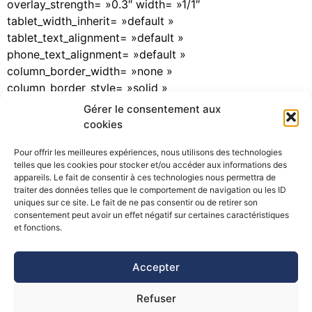
overlay_strength= »0.3″ width= »1/1″
tablet_width_inherit= »default »
tablet_text_alignment= »default »
phone_text_alignment= »default »
column_border_width= »none »
column_border_style= »solid »
bg_image_animation= »none »][vc_column_text] Les 3
Gérer le consentement aux
et 4 juin derniers se sont déroulées au Col du Lautaret
cookies
les rencontres techniques annuelles des Territoires
Pour offrir les meilleures expériences, nous utilisons des technologies
Alpins de […]
telles que les cookies pour stocker et/ou accéder aux informations des
appareils. Le fait de consentir à ces technologies nous permettra de
traiter des données telles que le comportement de navigation ou les ID
uniques sur ce site. Le fait de ne pas consentir ou de retirer son
consentement peut avoir un effet négatif sur certaines caractéristiques
©Pôle Alpin d’études et de recherche pour la prévention des
et fonctions.
Risques Naturels (PARN)
Accepter
Refuser