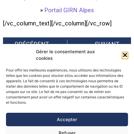
»
Portail GIRN Alpes
[/vc_column_text][/vc_column][/vc_row]
PRÉCÉDENT
SUIVANT
Gérer le consentement aux
Université Européenne d’Eté (UEE) 2014, N°2 en Vallée d’Aoste
Conférence finale du projet Espace Alpin "START_it_up"
cookies
Pour offrir les meilleures expériences, nous utilisons des technologies
telles que les cookies pour stocker et/ou accéder aux informations des
appareils. Le fait de consentir à ces technologies nous permettra de
traiter des données telles que le comportement de navigation ou les ID
uniques sur ce site. Le fait de ne pas consentir ou de retirer son
consentement peut avoir un effet négatif sur certaines caractéristiques
©Pôle Alpin d’études et de recherche pour la prévention des
et fonctions.
Risques Naturels (PARN)
Accepter
Refuser