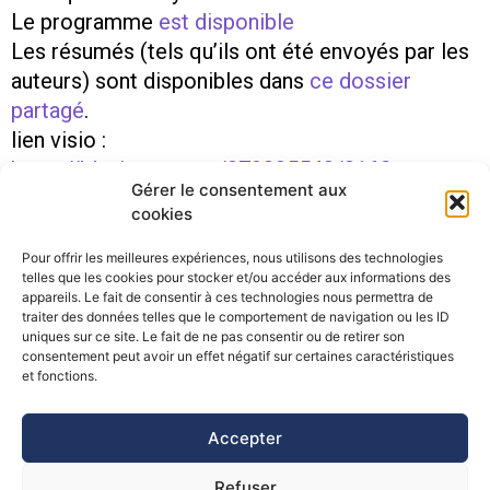
Le programme
est disponible
Les résumés (tels qu’ils ont été envoyés par les
auteurs) sont disponibles dans
ce dossier
partagé
.
lien visio :
https://bluejeans.com/879385543/0162
Gérer le consentement aux
cookies
PRÉCÉDENT
SUIVANT
International Mountain Conference – 11-15 septembre 2022
Retour sur le séisme du Teil – 3 février 2022 – IRMa
Pour offrir les meilleures expériences, nous utilisons des technologies
telles que les cookies pour stocker et/ou accéder aux informations des
appareils. Le fait de consentir à ces technologies nous permettra de
traiter des données telles que le comportement de navigation ou les ID
uniques sur ce site. Le fait de ne pas consentir ou de retirer son
consentement peut avoir un effet négatif sur certaines caractéristiques
©Pôle Alpin d’études et de recherche pour la prévention des
et fonctions.
Risques Naturels (PARN)
Accepter
Refuser