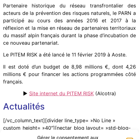
Partenaire historique du réseau transfrontalier des
acteurs de la prévention des risques naturels, le PARN a
participé au cours des années 2016 et 2017 à la
réflexion et la mise en réseau de partenaires territoriaux
du massif alpin français durant la phase d’incubation de
ce nouveau partenariat.
Le PITEM RISK a été lancé le 11 février 2019 à Aoste.
Il est doté d’un budget de 8,98 millions €, dont 4,26
millions € pour financer les actions programmées côté
français.
►
Site internet du PITEM RISK
(Alcotra)
Actualités
[/vc_column_text][divider line_type= »No Line »
custom_height= »40″][nectar_blog layout= »std-blog-
sidebar » blog_standard_style= »inherit »
Gérer le consentement aux