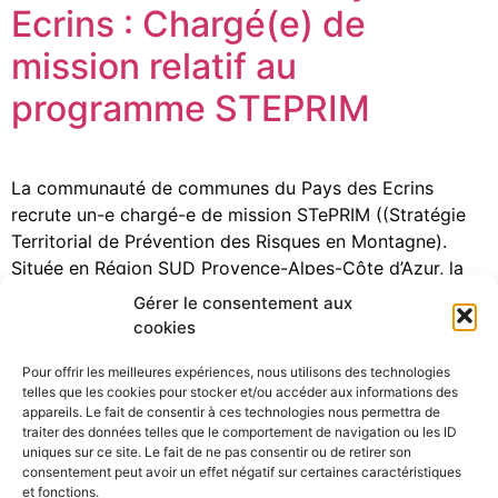
Ecrins : Chargé(e) de
mission relatif au
programme STEPRIM
La communauté de communes du Pays des Ecrins
recrute un-e chargé-e de mission STePRIM ((Stratégie
Territorial de Prévention des Risques en Montagne).
Située en Région SUD Provence-Alpes-Côte d’Azur, la
Communauté de Communes du Pays des Ecrins (CCPE)
Gérer le consentement aux
regroupe 8 communes soit environ 6 700 habitants.
cookies
Sous l’autorité du responsable du Pôle Environnement,
Pour offrir les meilleures expériences, nous utilisons des technologies
et au sein […]
telles que les cookies pour stocker et/ou accéder aux informations des
appareils. Le fait de consentir à ces technologies nous permettra de
traiter des données telles que le comportement de navigation ou les ID
uniques sur ce site. Le fait de ne pas consentir ou de retirer son
consentement peut avoir un effet négatif sur certaines caractéristiques
©Pôle Alpin d’études et de recherche pour la prévention des
et fonctions.