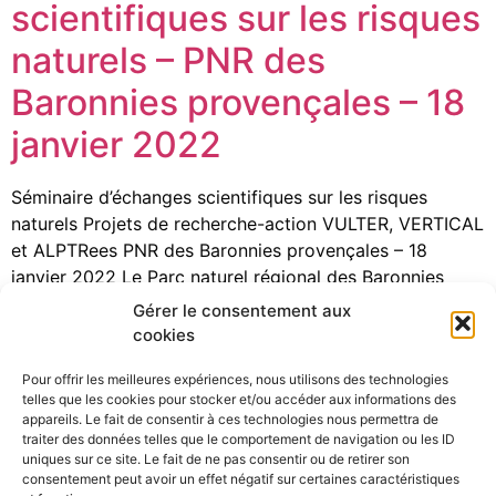
scientifiques sur les risques
naturels – PNR des
Baronnies provençales – 18
janvier 2022
Séminaire d’échanges scientifiques sur les risques
naturels Projets de recherche-action VULTER, VERTICAL
et ALPTRees PNR des Baronnies provençales – 18
janvier 2022 Le Parc naturel régional des Baronnies
provençales, en partenariat avec l’INRAe et le PARN, ont
Gérer le consentement aux
organisé le 18 janvier une matinée de restitution et
cookies
d’échanges scientifiques sur les risques naturels. Cette
Pour offrir les meilleures expériences, nous utilisons des technologies
matinée, animée […]
telles que les cookies pour stocker et/ou accéder aux informations des
appareils. Le fait de consentir à ces technologies nous permettra de
traiter des données telles que le comportement de navigation ou les ID
uniques sur ce site. Le fait de ne pas consentir ou de retirer son
consentement peut avoir un effet négatif sur certaines caractéristiques
©Pôle Alpin d’études et de recherche pour la prévention des