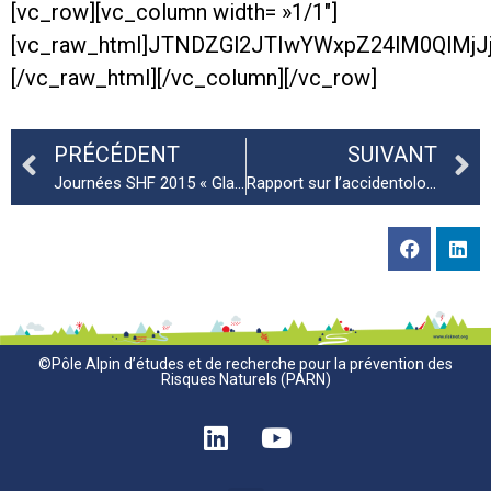
[vc_row][vc_column width= »1/1″]
[vc_raw_html]JTNDZGl2JTIwYWxpZ24lM0QlM
[/vc_raw_html][/vc_column][/vc_row]
PRÉCÉDENT
SUIVANT
Journées SHF 2015 « Glaciologie – Nivologie – Hydrologie de Montagne »
Rapport sur l’accidentologie des sports de montagne
©Pôle Alpin d’études et de recherche pour la prévention des
Risques Naturels (PARN)