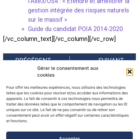
l’Axe3/OS4 : « Etendre et améliorer la
gestion intégrée des risques naturels
sur le massif »
Guide du candidat POIA 2014-2020
[/vc_column_text][/vc_column][/vc_row]
PRÉCÉDENT
SUIVANT
Gérer le consentement aux
Livret d’information sur les crues de l’Eygues
Acte II de la loi Montagne : Quelles politiques demain pour une Montagne à Vivre ?
cookies
Pour offrir les meilleures expériences, nous utilisons des technologies
telles que les cookies pour stocker et/ou accéder aux informations des
appareils. Le fait de consentir à ces technologies nous permettra de
traiter des données telles que le comportement de navigation ou les ID
uniques sur ce site. Le fait de ne pas consentir ou de retirer son
consentement peut avoir un effet négatif sur certaines caractéristiques
©Pôle Alpin d’études et de recherche pour la prévention des
et fonctions.
Risques Naturels (PARN)
Accepter