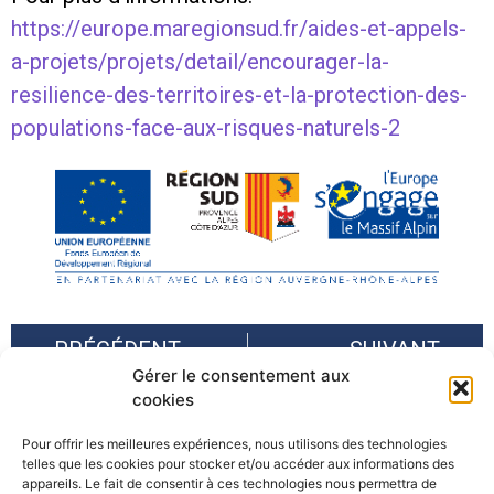
https://europe.maregionsud.fr/aides-et-appels-
a-projets/projets/detail/encourager-la-
resilience-des-territoires-et-la-protection-des-
populations-face-aux-risques-naturels-2
PRÉCÉDENT
SUIVANT
Gérer le consentement aux
Journée Relais IMAGINE-ALP « Risques Naturels : mieux les connaître pour relayer la culture du risque sur mon territoire » – Abondance, 22 avril 2026
Journée Relais IMAGINE-ALP « Risques Naturels : mieux les connaître pour relayer la culture du risque et développer le tourisme scientifique » – Pralognan (73), 27 mai 2026
cookies
Pour offrir les meilleures expériences, nous utilisons des technologies
telles que les cookies pour stocker et/ou accéder aux informations des
appareils. Le fait de consentir à ces technologies nous permettra de