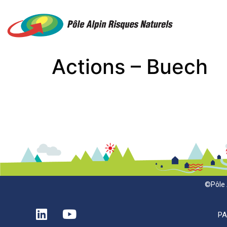
Actions – Buech
©Pôle 
P