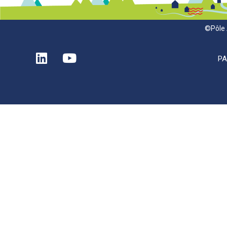
©Pôle 
P