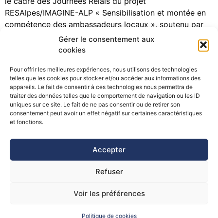
le cadre des Journées Relais du projet
RESAlpes/IMAGINE-ALP « Sensibilisation et montée en
compétence des ambassadeurs locaux », soutenu par
l’Union Européenne (FEDER Massif des Alpes ), cette
Gérer le consentement aux
journée à destination des socio-professionnels du
cookies
territoire avait pour objectif de former les acteurs
Pour offrir les meilleures expériences, nous utilisons des technologies
socio-économiques des secteurs du tourisme et […]
telles que les cookies pour stocker et/ou accéder aux informations des
appareils. Le fait de consentir à ces technologies nous permettra de
traiter des données telles que le comportement de navigation ou les ID
uniques sur ce site. Le fait de ne pas consentir ou de retirer son
consentement peut avoir un effet négatif sur certaines caractéristiques
©Pôle Alpin d’études et de recherche pour la prévention des
et fonctions.
Risques Naturels (PARN)
Accepter
Refuser
Voir les préférences
Politique de cookies