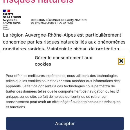
La région Auvergne-Rhône-Alpes est particulièrement
concernée par les risques naturels liés aux phénomènes
gravitaires rapides. Maintenir le niveau de protection
des forêts est une préoccupation du Programme
Gérer le consentement aux
régional de la forêt et du bois (PRFB) 2019-2029. A ce
cookies
titre, un appel à projets 2024 est lancé par l’État sur la
Pour offrir les meilleures expériences, nous utilisons des technologies
région Auvergne-Rhône-Alpes pour soutenir les […]
telles que les cookies pour stocker et/ou accéder aux informations des
appareils. Le fait de consentir à ces technologies nous permettra de
traiter des données telles que le comportement de navigation ou les ID
uniques sur ce site. Le fait de ne pas consentir ou de retirer son
consentement peut avoir un effet négatif sur certaines caractéristiques
©Pôle Alpin d’études et de recherche pour la prévention des
et fonctions.
Risques Naturels (PARN)
Accepter