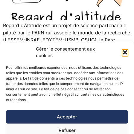
Regard d’Altitude est un projet de science partenariale
piloté par le PARN qui associe le monde de la recherche
(LESSEM-INRAE, EDYTEM-USMB, OSUG), le Parc
National des Ecrins et le Syndicat National des Guides
Gérer le consentement aux
de Montagne. L’objectif est de créer un dispositif
cookies
collaboratif et ouvert de partage et des observations
Pour offrir les meilleures expériences, nous utilisons des technologies
réalisées en altitude par les professionnels […]
telles que les cookies pour stocker et/ou accéder aux informations des
appareils. Le fait de consentir à ces technologies nous permettra de
traiter des données telles que le comportement de navigation ou les ID
uniques sur ce site. Le fait de ne pas consentir ou de retirer son
consentement peut avoir un effet négatif sur certaines caractéristiques
©Pôle Alpin d’études et de recherche pour la prévention des
et fonctions.
Risques Naturels (PARN)
Accepter
Refuser