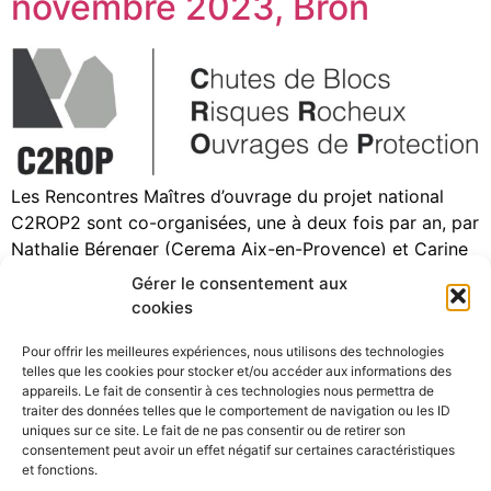
novembre 2023, Bron
Les Rencontres Maîtres d’ouvrage du projet national
C2ROP2 sont co-organisées, une à deux fois par an, par
Nathalie Bérenger (Cerema Aix-en-Provence) et Carine
Peisser (PARN). La 3e rencontre C2ROP2 s’est tenue à
Gérer le consentement aux
Bron (Cerema Centre-est), le jeudi 23 novembre 2023.
cookies
Elle a repris l’organisation historique des rencontres
Pour offrir les meilleures expériences, nous utilisons des technologies
(REX MOA – Point d’avancement actions C2ROP2 – […]
telles que les cookies pour stocker et/ou accéder aux informations des
appareils. Le fait de consentir à ces technologies nous permettra de
traiter des données telles que le comportement de navigation ou les ID
uniques sur ce site. Le fait de ne pas consentir ou de retirer son
consentement peut avoir un effet négatif sur certaines caractéristiques
©Pôle Alpin d’études et de recherche pour la prévention des
et fonctions.
Risques Naturels (PARN)