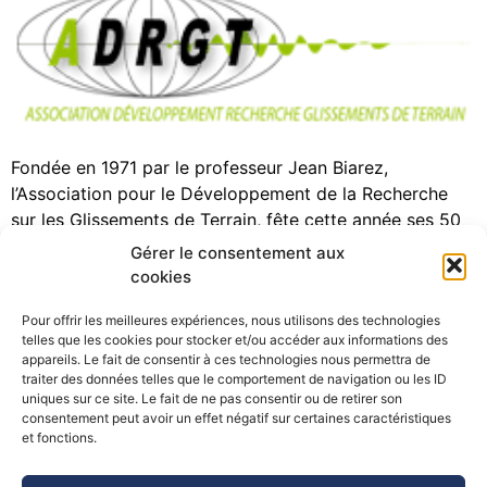
Fondée en 1971 par le professeur Jean Biarez,
l’Association pour le Développement de la Recherche
sur les Glissements de Terrain, fête cette année ses 50
(+2) ans. L’anniversaire a été dignement fêté à la Bastille
Gérer le consentement aux
(Grenoble) le 19 septembre 2023, en présence de
cookies
partenaires scientifiques et techniques historiques et
Pour offrir les meilleures expériences, nous utilisons des technologies
plus récents, autour de présentation de […]
telles que les cookies pour stocker et/ou accéder aux informations des
appareils. Le fait de consentir à ces technologies nous permettra de
traiter des données telles que le comportement de navigation ou les ID
uniques sur ce site. Le fait de ne pas consentir ou de retirer son
consentement peut avoir un effet négatif sur certaines caractéristiques
©Pôle Alpin d’études et de recherche pour la prévention des
et fonctions.
Risques Naturels (PARN)